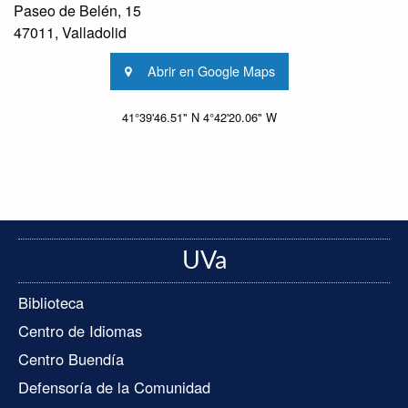
Paseo de Belén, 15
47011, Valladolid
Abrir en Google Maps
41°39'46.51" N 4°42'20.06" W
UVa
Biblioteca
Centro de Idiomas
Centro Buendía
Defensoría de la Comunidad