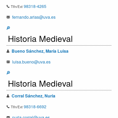
98318-4265
Tlfn/Ext
fernando.arias@uva.es
Historia Medieval
Bueno Sánchez, María Luisa
luisa.bueno@uva.es
Historia Medieval
Corral Sánchez, Nuria
98318-6692
Tlfn/Ext
nuria.corral@uva.es