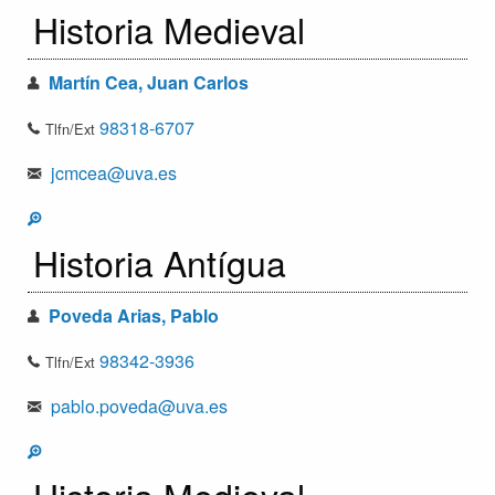
Historia Medieval
Martín Cea, Juan Carlos
98318-6707
Tlfn/Ext
jcmcea@uva.es
Historia Antígua
Poveda Arias, Pablo
98342-3936
Tlfn/Ext
pablo.poveda@uva.es