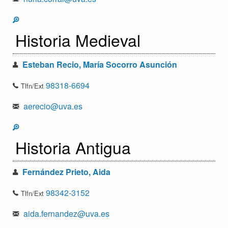
Historia Medieval
Esteban Recio, María Socorro Asunción
98318-6694
Tlfn/Ext
aerecio@uva.es
Historia Antigua
Fernández Prieto, Aida
98342-3152
Tlfn/Ext
aida.fernandez@uva.es