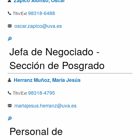
Zapico Alonso, Óscar
98318-6488
Tlfn/Ext
oscar.zapico@uva.es
Jefa de Negociado -
Sección de Posgrado
Herranz Muñoz, María Jesús
98318-4795
Tlfn/Ext
mariajesus.herranz@uva.es
Personal de