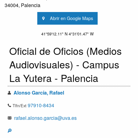
34004, Palencia
Abrir en Google Maps
41°59'12.11" N 4°31'01.47" W
Oficial de Oficios (Medios
Audiovisuales) - Campus
La Yutera - Palencia
Alonso García, Rafael
97910-8434
Tlfn/Ext
rafael.alonso.garcia@uva.es