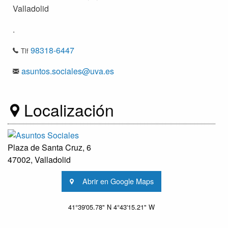
Valladolid
.
98318-6447
Tlf
asuntos.sociales@uva.es
Localización
Plaza de Santa Cruz, 6
47002, Valladolid
Abrir en Google Maps
41°39'05.78" N 4°43'15.21" W