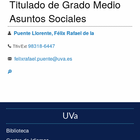
Titulado de Grado Medio
Asuntos Sociales
Puente Llorente, Félix Rafael de la
98318-6447
Tlfn/Ext
felixrafael.puente@uva.es
UVa
Biblioteca