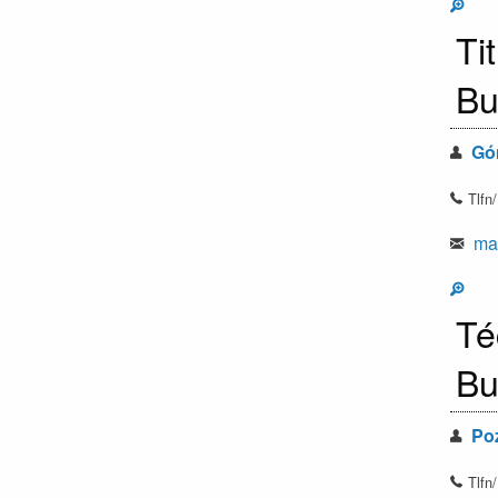
Ti
Bu
Góm
Tlfn
mar
Té
Bu
Poz
Tlfn