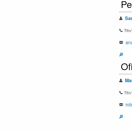
Pe
San
Tlfn
ana
Of
Mar
Tlfn
rob