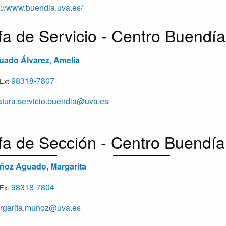
p://www.buendia.uva.es/
fa de Servicio - Centro Buendía
ado Álvarez, Amelia
98318-7807
/Ext
atura.servicio.buendia@uva.es
fa de Sección - Centro Buendía
oz Aguado, Margarita
98318-7804
/Ext
garita.munoz@uva.es