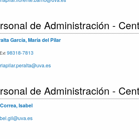
rsonal de Administración - Cen
alta García, María del Pilar
98318-7813
/Ext
iapilar.peralta@uva.es
rsonal de Administración - Cen
 Correa, Isabel
bel.gil@uva.es