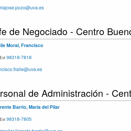
iajose.pozo@uva.es
fe de Negociado - Centro Buen
ile Moral, Francisco
98318-7818
/Ext
ncisco.fraile@uva.es
rsonal de Administración - Cen
rente Barrio, María del Pilar
98318-7805
/Ext
iapilar.llorente.barrio@uva.es