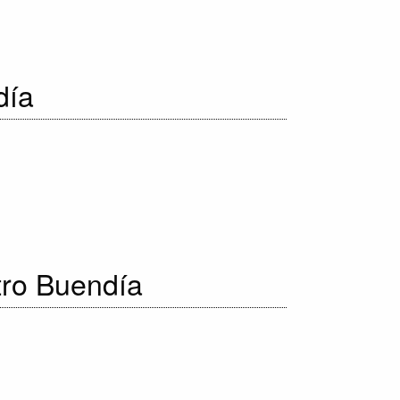
día
tro Buendía