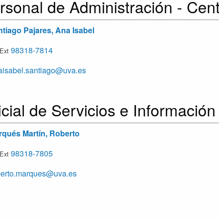
rsonal de Administración - Cen
tiago Pajares, Ana Isabel
98318-7814
/Ext
isabel.santiago@uva.es
icial de Servicios e Informació
qués Martín, Roberto
98318-7805
/Ext
erto.marques@uva.es