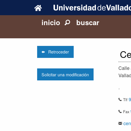
inicio
buscar
Ce
Retroceder
Calle
Solicitar una modificación
Vallad
.
Tlf
Fax
cen