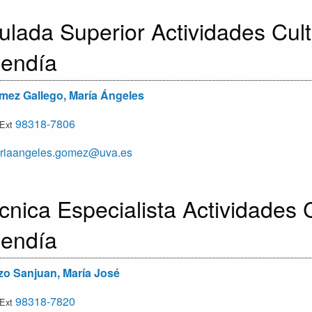
tulada Superior Actividades Cult
endía
ez Gallego, María Ángeles
98318-7806
/Ext
iaangeles.gomez@uva.es
cnica Especialista Actividades C
endía
o Sanjuan, María José
98318-7820
/Ext