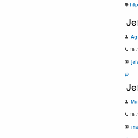
htt
Je
Agu
Tlfn
jef
Je
Muñ
Tlfn
mar