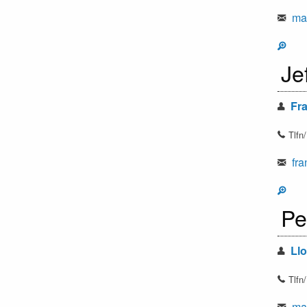
mar
Je
Fra
Tlfn
fra
Pe
Llo
Tlfn
mar