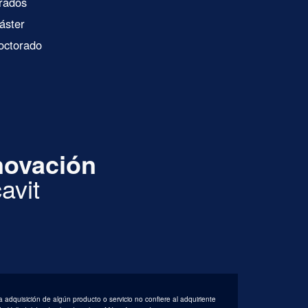
rados
áster
octorado
novación
avit
a adquisición de algún producto o servicio no confiere al adquiriente