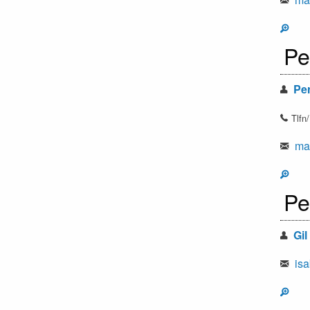
Pe
Per
Tlfn
mar
Pe
Gil
isa