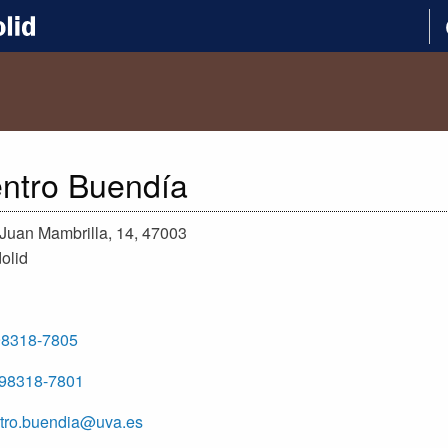
ntro Buendía
 Juan Mambrilla, 14, 47003
olid
98318-7805
98318-7801
tro.buendia@uva.es