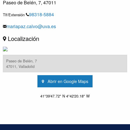
Paseo de Belén, 7, 47011
98318-5884
Tlf/Extensión
mariapaz.calvo@uva.es
Localización
Paseo de Belén, 7
47011, Valladolid
Abrir en Google Maps
41°39'47.72" N 4°42'20.18" W