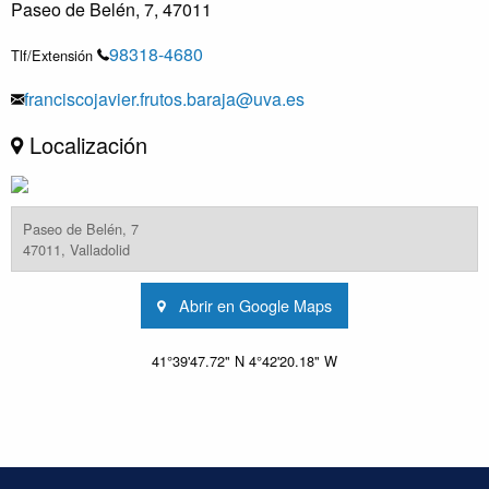
Paseo de Belén, 7, 47011
98318-4680
Tlf/Extensión
franciscojavier.frutos.baraja@uva.es
Localización
Paseo de Belén, 7
47011, Valladolid
Abrir en Google Maps
41°39'47.72" N 4°42'20.18" W