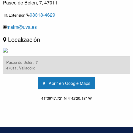
Paseo de Belén, 7, 47011
98318-4629
Tlf/Extensión
malm@uva.es
Localización
Paseo de Belén, 7
47011, Valladolid
Abrir en Google Maps
41°39'47.72" N 4°42'20.18" W