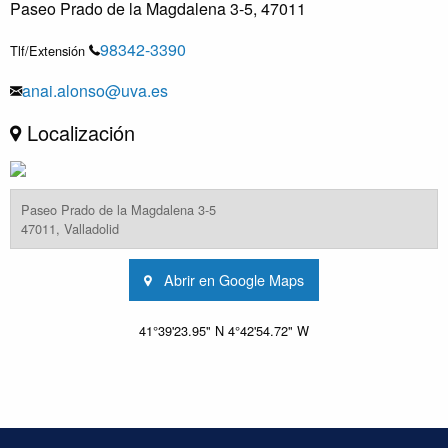
Paseo Prado de la Magdalena 3-5, 47011
98342-3390
Tlf/Extensión
anai.alonso@uva.es
Localización
Paseo Prado de la Magdalena 3-5
47011, Valladolid
Abrir en Google Maps
41°39'23.95" N 4°42'54.72" W