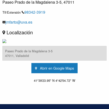
Paseo Prado de la Magdalena 3-5, 47011
98342-3919
Tlf/Extensión
jmfarto@uva.es
Localización
Paseo Prado de la Magdalena 3-5
47011, Valladolid
Abrir en Google Maps
41°39'23.95" N 4°42'54.72" W