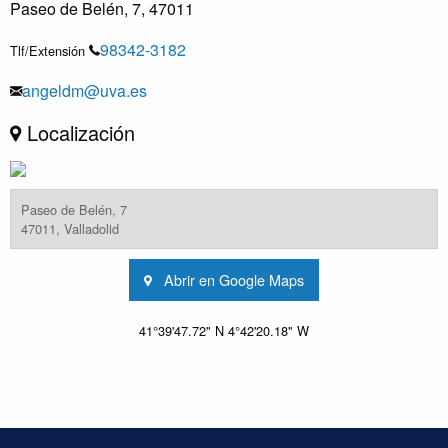
Paseo de Belén, 7, 47011
98342-3182
Tlf/Extensión
angeldm@uva.es
Localización
Paseo de Belén, 7
47011, Valladolid
Abrir en Google Maps
41°39'47.72" N 4°42'20.18" W