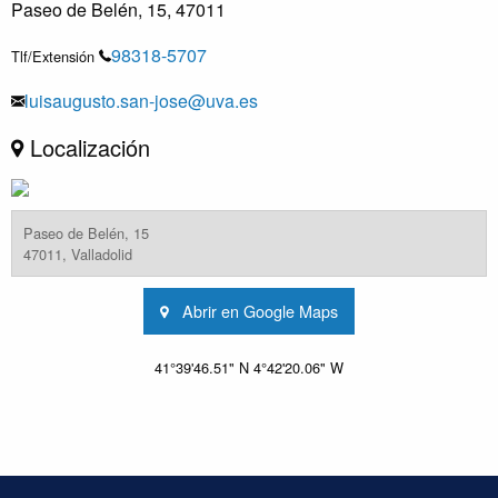
Paseo de Belén, 15, 47011
98318-5707
Tlf/Extensión
luisaugusto.san-jose@uva.es
Localización
Paseo de Belén, 15
47011, Valladolid
Abrir en Google Maps
41°39'46.51" N 4°42'20.06" W