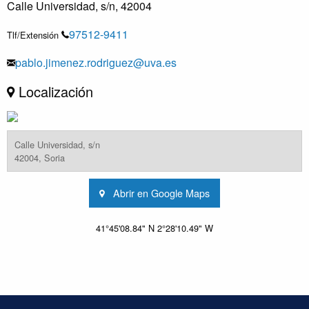
Calle Universidad, s/n, 42004
97512-9411
Tlf/Extensión
pablo.jimenez.rodriguez@uva.es
Localización
Calle Universidad, s/n
42004, Soria
Abrir en Google Maps
41°45'08.84" N 2°28'10.49" W