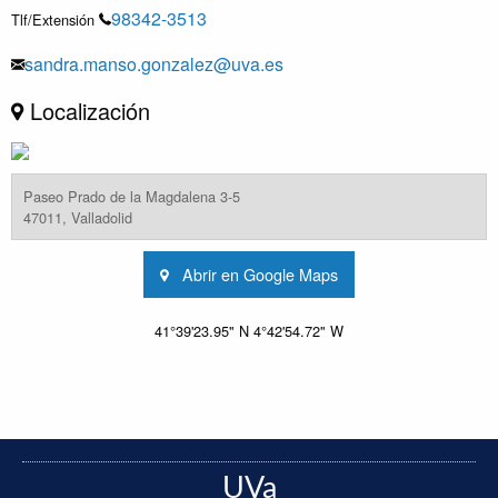
98342-3513
Tlf/Extensión
sandra.manso.gonzalez@uva.es
Localización
Paseo Prado de la Magdalena 3-5
47011, Valladolid
Abrir en Google Maps
41°39'23.95" N 4°42'54.72" W
UVa