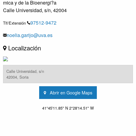
mica y de la Bioenergi?a
Calle Universidad, s/n, 42004
97512-9472
Tlf/Extensión
noelia.garijo@uva.es
Localización
Calle Universidad, s/n
42004, Soria
Abrir en Google Maps
41°45'11.85" N 2°28'14.51" W