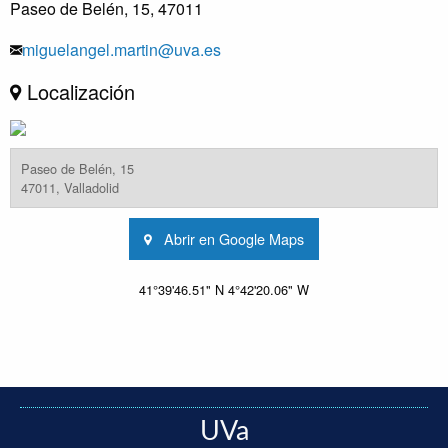
Paseo de Belén, 15, 47011
miguelangel.martin@uva.es
Localización
Paseo de Belén, 15
47011, Valladolid
Abrir en Google Maps
41°39'46.51" N 4°42'20.06" W
UVa